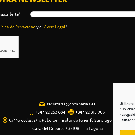
suscribirte*
ítica de Privacidad
y el
Aviso Legal
*
secretaria@cbcanarias.es
Utilizamo
publicida
+34 922 253 684
+34 922 315 909
navegació
C/Mercedes, s/n, Pabellón Insular de Tenerife Santiago Martín
utilizació
Casa del Deporte / 38108 – La Laguna