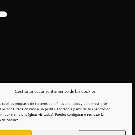
Gestionar el consentimiento de las cookies
s cookies propias y de terceros para fines analíticos y para mostrarte
d personalizada en base a un perfil elaborado a partir de tus hábitos de
n (por ejemplo, páginas visitadas). Puedes configurar o rechazar la
n de cookies.