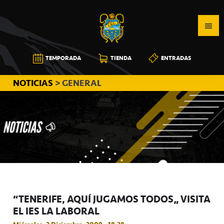
Saltar
Saltar
Saltar
a
al
a
la
contenido
la
navegación
principal
barra
CB
TEMPORADA
TIENDA
ENTRADAS
principal
lateral
CANARIAS
principal
NOTICIAS
> GENERAL
“TENERIFE, AQUÍ JUGAMOS TODOS” VISITA
EL IES LA LABORAL