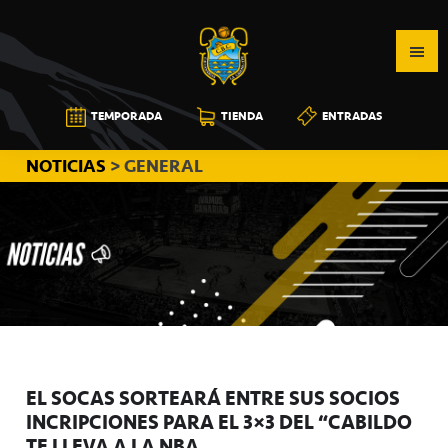
Saltar
Saltar
Saltar
a
al
a
la
contenido
la
navegación
principal
barra
CB
TEMPORADA
TIENDA
ENTRADAS
principal
lateral
CANARIAS
principal
NOTICIAS
> GENERAL
EL SOCAS SORTEARÁ ENTRE SUS SOCIOS
INCRIPCIONES PARA EL 3×3 DEL “CABILDO
TE LLEVA A LA NBA”