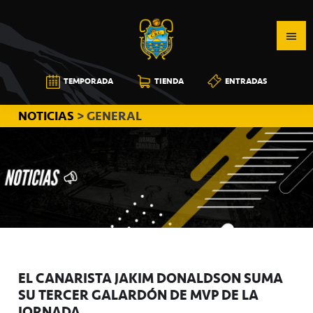
Saltar
Saltar
Saltar
a
al
a
la
contenido
la
navegación
principal
barra
CB
TEMPORADA
TIENDA
ENTRADAS
principal
lateral
CANARIAS
principal
NOTICIAS
> GENERAL
EL CANARISTA JAKIM DONALDSON SUMA
SU TERCER GALARDÓN DE MVP DE LA
JORNADA