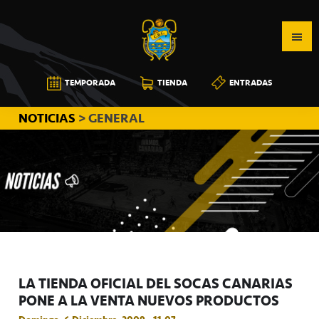
Saltar
Saltar
Saltar
a
al
a
la
contenido
la
navegación
principal
barra
CB
TEMPORADA
TIENDA
ENTRADAS
principal
lateral
CANARIAS
principal
NOTICIAS
> GENERAL
LA TIENDA OFICIAL DEL SOCAS CANARIAS
PONE A LA VENTA NUEVOS PRODUCTOS