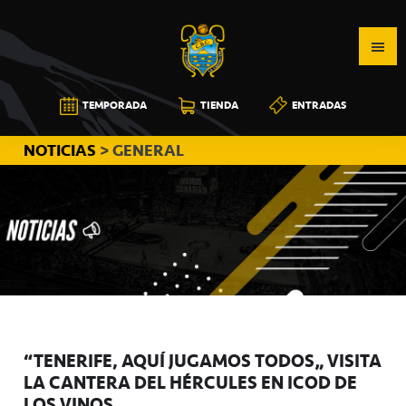
Saltar
Saltar
Saltar
a
al
a
la
contenido
la
navegación
principal
barra
CB
TEMPORADA
TIENDA
ENTRADAS
principal
lateral
CANARIAS
principal
NOTICIAS
> GENERAL
“TENERIFE, AQUÍ JUGAMOS TODOS” VISITA
LA CANTERA DEL HÉRCULES EN ICOD DE
LOS VINOS