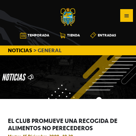
Saltar
Saltar
Saltar
a
al
a
la
contenido
la
navegación
principal
barra
CB
TEMPORADA
TIENDA
ENTRADAS
principal
lateral
CANARIAS
principal
NOTICIAS
> GENERAL
EL CLUB PROMUEVE UNA RECOGIDA DE
ALIMENTOS NO PERECEDEROS