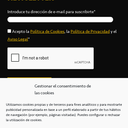
Introduce tu dirección de e-mail para suscribirte*
Acepto la
Política de Cookies
, la
Política de Privacidad
y el
Aviso Legal
*
Gestionar el consentimiento de
las cookies
Utilizamos cookies propias y de terceros para fines analíticos y para mostrarte
publicidad personalizada en base a un perfil elaborado a partir de tus hábitos
secretaria@cbcanarias.es
de navegación (por ejemplo, páginas visitadas). Puedes configurar o rechazar
+34 922 253 684
+34 922 315 909
la utilización de cookies.
C/Mercedes, s/n, Pabellón Insular de Tenerife Santiago Martín