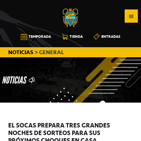
Saltar
Saltar
Saltar
a
al
a
la
contenido
la
navegación
principal
barra
CB
TEMPORADA
TIENDA
ENTRADAS
principal
lateral
CANARIAS
principal
NOTICIAS
> GENERAL
EL SOCAS PREPARA TRES GRANDES
NOCHES DE SORTEOS PARA SUS
PRÓXIMOS CHOQUES EN CASA