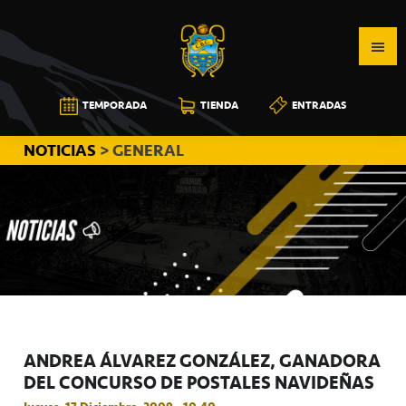
Saltar
Saltar
Saltar
a
al
a
la
contenido
la
navegación
principal
barra
CB
TEMPORADA
TIENDA
ENTRADAS
principal
lateral
CANARIAS
principal
NOTICIAS
> GENERAL
ANDREA ÁLVAREZ GONZÁLEZ, GANADORA
DEL CONCURSO DE POSTALES NAVIDEÑAS