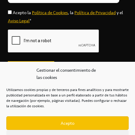
Acepto la
Política de Cookies
, la
Política de Privacidad
y el
Aviso Legal
*
Gestionar el consentimiento de
las cookies
Utilizamos cookies propias y de terceros para fines analíticos y para mostrarte
publicidad personalizada en base a un perfil elaborado a partir de tus hábitos
secretaria@cbcanarias.es
de navegación (por ejemplo, páginas visitadas). Puedes configurar o rechazar
+34 922 253 684
+34 922 315 909
la utilización de cookies.
C/Mercedes, s/n, Pabellón Insular de Tenerife Santiago Martín
Casa del Deporte / 38108 – La Laguna
Acepto