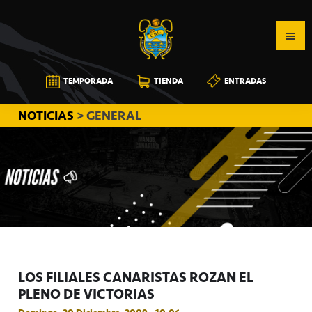
Saltar
Saltar
Saltar
a
al
a
la
contenido
la
navegación
principal
barra
CB
TEMPORADA
TIENDA
ENTRADAS
principal
lateral
CANARIAS
principal
NOTICIAS
> GENERAL
LOS FILIALES CANARISTAS ROZAN EL
PLENO DE VICTORIAS