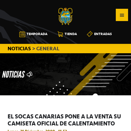
Saltar
Saltar
Saltar
a
al
a
la
contenido
la
navegación
principal
barra
CB
TEMPORADA
TIENDA
ENTRADAS
principal
lateral
CANARIAS
principal
NOTICIAS
> GENERAL
EL SOCAS CANARIAS PONE A LA VENTA SU
CAMISETA OFICIAL DE CALENTAMIENTO