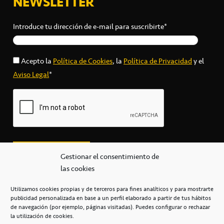
NEWSLETTER
Introduce tu dirección de e-mail para suscribirte*
Acepto la
Política de Cookies
, la
Política de Privacidad
y el
Aviso Legal
*
Gestionar el consentimiento de
las cookies
Utilizamos cookies propias y de terceros para fines analíticos y para mostrarte
publicidad personalizada en base a un perfil elaborado a partir de tus hábitos
secretaria@cbcanarias.es
de navegación (por ejemplo, páginas visitadas). Puedes configurar o rechazar
+34 922 253 684
+34 922 315 909
la utilización de cookies.