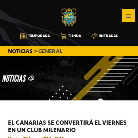
Saltar
Saltar
Saltar
a
al
a
la
contenido
la
navegación
principal
barra
CB
TEMPORADA
TIENDA
ENTRADAS
principal
lateral
CANARIAS
principal
NOTICIAS
> GENERAL
EL CANARIAS SE CONVERTIRÁ EL VIERNES
EN UN CLUB MILENARIO