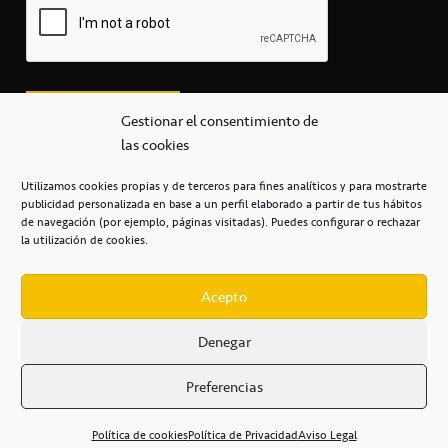
Gestionar el consentimiento de
las cookies
Utilizamos cookies propias y de terceros para fines analíticos y para mostrarte
publicidad personalizada en base a un perfil elaborado a partir de tus hábitos
secretaria@cbcanarias.es
de navegación (por ejemplo, páginas visitadas). Puedes configurar o rechazar
+34 922 253 684
+34 922 315 909
la utilización de cookies.
C/Mercedes, s/n, Pabellón Insular de Tenerife Santiago Martín
Casa del Deporte / 38108 – La Laguna
Acepto
Denegar
POLÍTICA DE PRIVACIDAD
/
POLÍTICA DE COOKIES
/
Preferencias
AVISO LEGAL
/
CONDICIONES
COMERCIALES
/
ACCESIBILIDAD
Política de cookies
Política de Privacidad
Aviso Legal