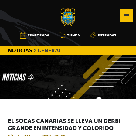
Saltar
Saltar
Saltar
a
al
a
la
contenido
la
navegación
principal
barra
CB
TEMPORADA
TIENDA
ENTRADAS
principal
lateral
CANARIAS
principal
NOTICIAS
> GENERAL
EL SOCAS CANARIAS SE LLEVA UN DERBI
GRANDE EN INTENSIDAD Y COLORIDO