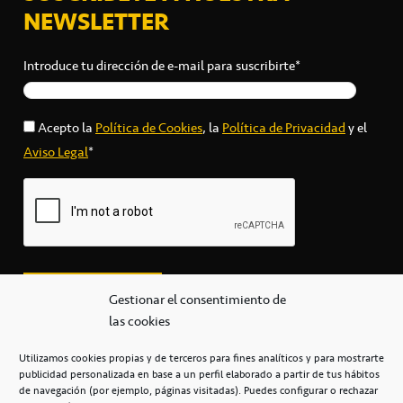
NEWSLETTER
Introduce tu dirección de e-mail para suscribirte*
Acepto la
Política de Cookies
, la
Política de Privacidad
y el
Aviso Legal
*
Gestionar el consentimiento de
las cookies
Utilizamos cookies propias y de terceros para fines analíticos y para mostrarte
publicidad personalizada en base a un perfil elaborado a partir de tus hábitos
secretaria@cbcanarias.es
de navegación (por ejemplo, páginas visitadas). Puedes configurar o rechazar