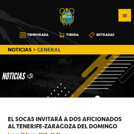
Saltar
Saltar
Saltar
a
al
a
la
contenido
la
navegación
principal
barra
CB
TEMPORADA
TIENDA
ENTRADAS
principal
lateral
CANARIAS
principal
NOTICIAS
> GENERAL
EL SOCAS INVITARÁ A DOS AFICIONADOS
AL TENERIFE-ZARAGOZA DEL DOMINGO