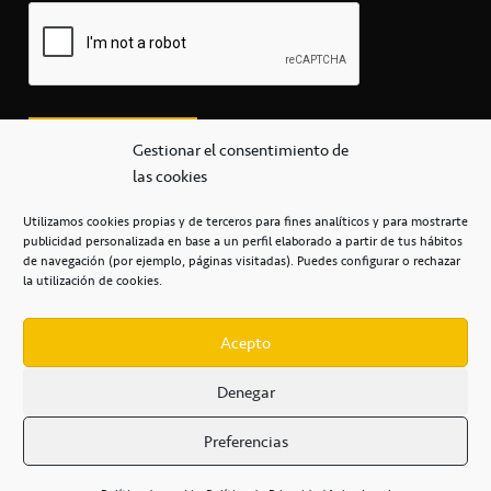
Gestionar el consentimiento de
las cookies
Utilizamos cookies propias y de terceros para fines analíticos y para mostrarte
publicidad personalizada en base a un perfil elaborado a partir de tus hábitos
secretaria@cbcanarias.es
de navegación (por ejemplo, páginas visitadas). Puedes configurar o rechazar
+34 922 253 684
+34 922 315 909
la utilización de cookies.
C/Mercedes, s/n, Pabellón Insular de Tenerife Santiago Martín
Casa del Deporte / 38108 – La Laguna
Acepto
Denegar
POLÍTICA DE PRIVACIDAD
/
POLÍTICA DE COOKIES
/
Preferencias
AVISO LEGAL
/
CONDICIONES
COMERCIALES
/
ACCESIBILIDAD