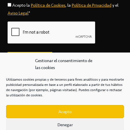
Acepto la
Política de Cookies
, la
Política de Privacidad
y el
Aviso Legal
*
Gestionar el consentimiento de
las cookies
Utilizamos cookies propias y de terceros para fines analíticos y para mostrarte
publicidad personalizada en base a un perfil elaborado a partir de tus hábitos
secretaria@cbcanarias.es
de navegación (por ejemplo, páginas visitadas). Puedes configurar o rechazar
+34 922 253 684
+34 922 315 909
la utilización de cookies.
C/Mercedes, s/n, Pabellón Insular de Tenerife Santiago Martín
Casa del Deporte / 38108 – La Laguna
Acepto
Denegar