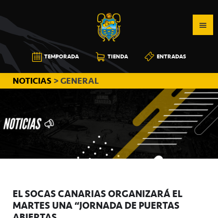
Saltar
Saltar
Saltar
a
al
a
la
contenido
la
navegación
principal
barra
CB
TEMPORADA
TIENDA
ENTRADAS
principal
lateral
CANARIAS
principal
NOTICIAS
> GENERAL
EL SOCAS CANARIAS ORGANIZARÁ EL
MARTES UNA “JORNADA DE PUERTAS
ABIERTAS”