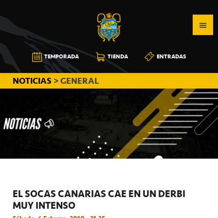
Saltar
Saltar
Saltar
a
al
a
la
contenido
la
navegación
principal
barra
CB
TEMPORADA
TIENDA
ENTRADAS
principal
lateral
CANARIAS
principal
NOTICIAS
> GENERAL
EL SOCAS CANARIAS CAE EN UN DERBI
MUY INTENSO