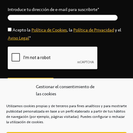
Introduce tu dirección de e-mail para suscribirte*
Acepto la
Política de Cookies
, la
Política de Privacidad
y el
Aviso Legal
*
Gestionar el consentimiento de
las cookies
Utilizamos cookies propias y de terceros para fines analíticos y para mostrarte
publicidad personalizada en base a un perfil elaborado a partir de tus hábitos
secretaria@cbcanarias.es
de navegación (por ejemplo, páginas visitadas). Puedes configurar o rechazar
+34 922 253 684
+34 922 315 909
la utilización de cookies.
C/Mercedes, s/n, Pabellón Insular de Tenerife Santiago Martín