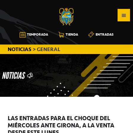
Saltar
Saltar
Saltar
a
al
a
la
contenido
la
navegación
principal
barra
CB
TEMPORADA
TIENDA
ENTRADAS
principal
lateral
CANARIAS
principal
NOTICIAS
> GENERAL
LAS ENTRADAS PARA EL CHOQUE DEL
MIÉRCOLES ANTE GIRONA, A LA VENTA
DESDE ESTE LUNES