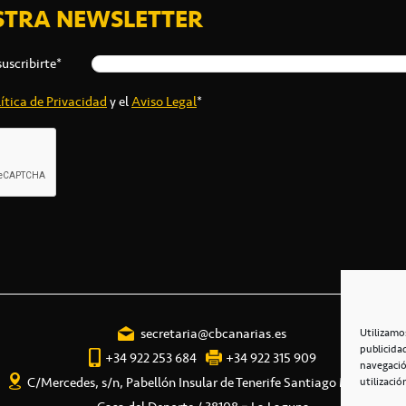
STRA NEWSLETTER
suscribirte*
ítica de Privacidad
y el
Aviso Legal
*
secretaria@cbcanarias.es
Utilizamo
publicida
+34 922 253 684
+34 922 315 909
navegació
C/Mercedes, s/n, Pabellón Insular de Tenerife Santiago Martín
utilizació