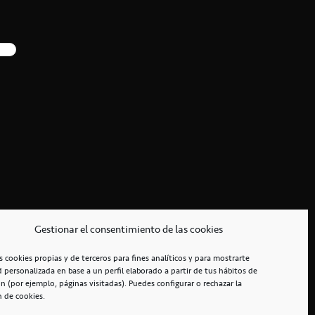
Gestionar el consentimiento de las cookies
s cookies propias y de terceros para fines analíticos y para mostrarte
d personalizada en base a un perfil elaborado a partir de tus hábitos de
n (por ejemplo, páginas visitadas). Puedes configurar o rechazar la
n de cookies.