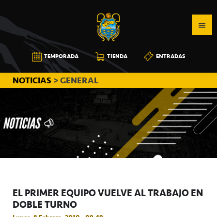
Saltar
Saltar
Saltar
a
al
a
la
contenido
la
navegación
principal
barra
CB
TEMPORADA
TIENDA
ENTRADAS
principal
lateral
CANARIAS
principal
NOTICIAS
> GENERAL
EL PRIMER EQUIPO VUELVE AL TRABAJO EN
DOBLE TURNO