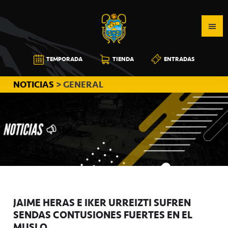
Saltar
Saltar
Saltar
a
al
a
la
contenido
la
navegación
principal
barra
CB
TEMPORADA
TIENDA
ENTRADAS
principal
lateral
CANARIAS
principal
NOTICIAS
> GENERAL
JAIME HERAS E IKER URREIZTI SUFREN
SENDAS CONTUSIONES FUERTES EN EL
MUSLO