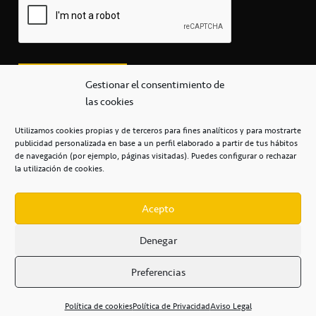
Gestionar el consentimiento de
las cookies
Utilizamos cookies propias y de terceros para fines analíticos y para mostrarte
publicidad personalizada en base a un perfil elaborado a partir de tus hábitos
secretaria@cbcanarias.es
de navegación (por ejemplo, páginas visitadas). Puedes configurar o rechazar
+34 922 253 684
+34 922 315 909
la utilización de cookies.
C/Mercedes, s/n, Pabellón Insular de Tenerife Santiago Martín
Casa del Deporte / 38108 – La Laguna
Acepto
Denegar
POLÍTICA DE PRIVACIDAD
/
POLÍTICA DE COOKIES
/
Preferencias
AVISO LEGAL
/
CONDICIONES
COMERCIALES
/
ACCESIBILIDAD
Política de cookies
Política de Privacidad
Aviso Legal