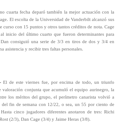
o cuarta fecha deparó también la mejor actuación con la
ge. El escolta de la Universidad de Vanderbilt alcanzó sus
e curso con 15 puntos y otros tantos créditos de nota. Cage
 al inicio del último cuarto que fueron determinantes para
 Dan consiguió una serie de 3/3 en tiros de dos y 3/4 en
na asistencia y recibir tres faltas personales.
-
El de este viernes fue, por encima de todo, un triunfo
de valoración conjunta que acumuló el equipo aurinegro, la
tre los méritos del grupo, el perímetro canarista volvió a
os del fin de semana con 12/22, o sea, un 55 por ciento de
 Hasta cinco jugadores diferentes anotaron de tres: Richi
i Rost (2/3), Dan Cage (3/4) y Jaime Heras (3/8).