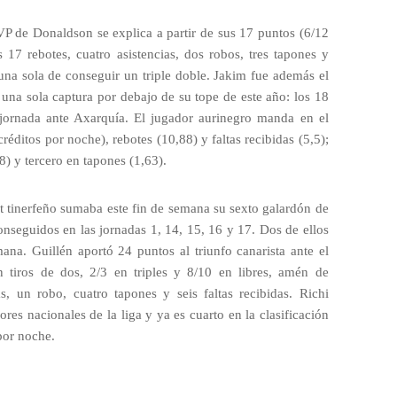
P de Donaldson se explica a partir de sus 17 puntos (6/12
s 17 rebotes, cuatro asistencias, dos robos, tres tapones y
una sola de conseguir un triple doble. Jakim fue además el
una sola captura por debajo de su tope de este año: los 18
jornada ante Axarquía. El jugador aurinegro manda en el
réditos por noche), rebotes (10,88) y faltas recibidas (5,5);
) y tercero en tapones (1,63).
t tinerfeño sumaba este fin de semana su sexto galardón de
onseguidos en las jornadas 1, 14, 15, 16 y 17. Dos de ellos
na. Guillén aportó 24 puntos al triunfo canarista ante el
 tiros de dos, 2/3 en triples y 8/10 en libres, amén de
as, un robo, cuatro tapones y seis faltas recibidas. Richi
es nacionales de la liga y ya es cuarto en la clasificación
por noche.