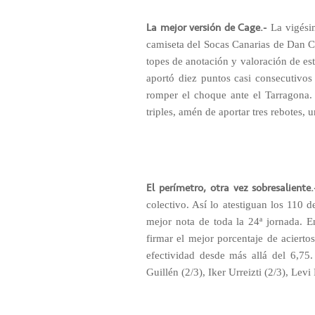
La mejor versión de Cage.-
La vigésim
camiseta del Socas Canarias de Dan Ca
topes de anotación y valoración de est
aportó diez puntos casi consecutivos
romper el choque ante el Tarragona.
triples, amén de aportar tres rebotes, u
El perímetro, otra vez sobresaliente.
colectivo. Así lo atestiguan los 110 
mejor nota de toda la 24ª jornada. En
firmar el mejor porcentaje de aciert
efectividad desde más allá del 6,75.
Guillén (2/3), Iker Urreizti (2/3), Lev