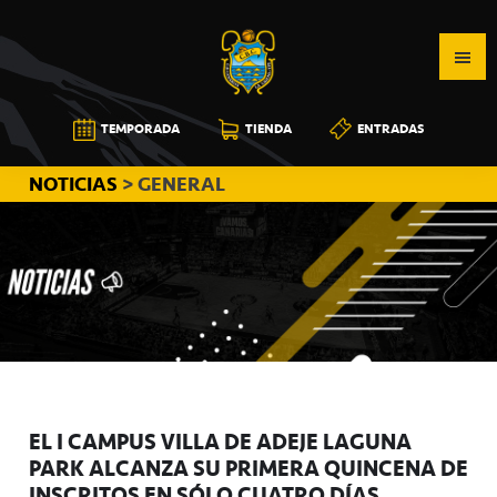
Saltar
Saltar
Saltar
a
al
a
la
contenido
la
navegación
principal
barra
CB
TEMPORADA
TIENDA
ENTRADAS
principal
lateral
CANARIAS
principal
NOTICIAS
> GENERAL
EL I CAMPUS VILLA DE ADEJE LAGUNA
PARK ALCANZA SU PRIMERA QUINCENA DE
INSCRITOS EN SÓLO CUATRO DÍAS