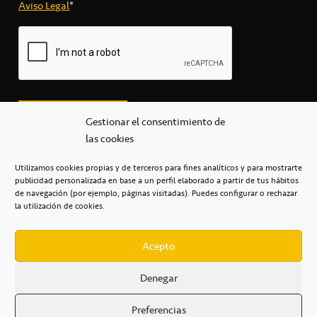
Aviso Legal
*
Gestionar el consentimiento de
las cookies
Utilizamos cookies propias y de terceros para fines analíticos y para mostrarte
publicidad personalizada en base a un perfil elaborado a partir de tus hábitos
secretaria@cbcanarias.es
de navegación (por ejemplo, páginas visitadas). Puedes configurar o rechazar
+34 922 253 684
+34 922 315 909
la utilización de cookies.
C/Mercedes, s/n, Pabellón Insular de Tenerife Santiago Martín
Casa del Deporte / 38108 – La Laguna
Acepto
Denegar
POLÍTICA DE PRIVACIDAD
/
POLÍTICA DE COOKIES
/
Preferencias
AVISO LEGAL
/
CONDICIONES