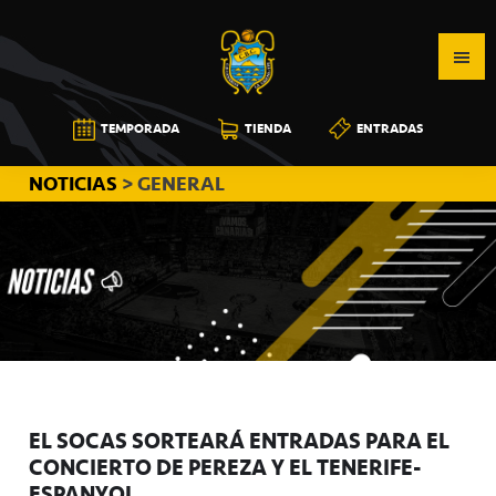
Saltar
Saltar
Saltar
a
al
a
la
contenido
la
navegación
principal
barra
CB
TEMPORADA
TIENDA
ENTRADAS
principal
lateral
CANARIAS
principal
NOTICIAS
> GENERAL
EL SOCAS SORTEARÁ ENTRADAS PARA EL
CONCIERTO DE PEREZA Y EL TENERIFE-
ESPANYOL