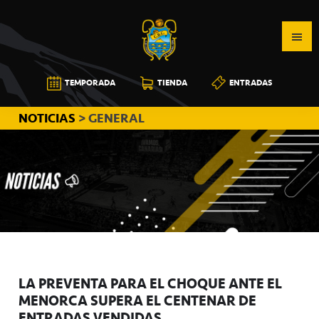
Saltar
Saltar
Saltar
a
al
a
la
contenido
la
navegación
principal
barra
CB
TEMPORADA
TIENDA
ENTRADAS
principal
lateral
CANARIAS
principal
NOTICIAS
> GENERAL
LA PREVENTA PARA EL CHOQUE ANTE EL
MENORCA SUPERA EL CENTENAR DE
ENTRADAS VENDIDAS