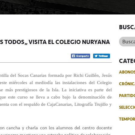
BUSC
Buscar.
S TODOS” VISITA EL COLEGIO NURYANA
CATE
ABONO
ntilla del Socas Canarias formada por Richi Guillén, Jesús
ste miércoles al mediodía las instalaciones del Colegio
CRÓNIC
 más prestigiosos de la Isla. La iniciativa es parte del
PARTID
 que este curso se lleva a cabo bajo la denominación de
uenta con el respaldo de CajaCanarias, Litografía Trujillo y
SELECCI
TEMPO
ron cancha y charla con los alumnos del centro docente