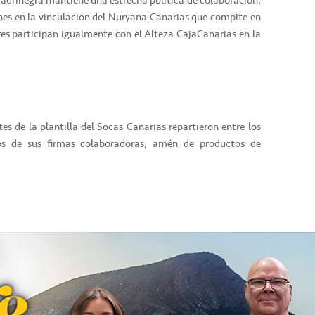
d aurinegra mantiene una estrecha política de colaboración,
ones en la vinculación del Nuryana Canarias que compite en
res participan igualmente con el Alteza CajaCanarias en la
ntes de la plantilla del Socas Canarias repartieron entre los
ios de sus firmas colaboradoras, amén de productos de