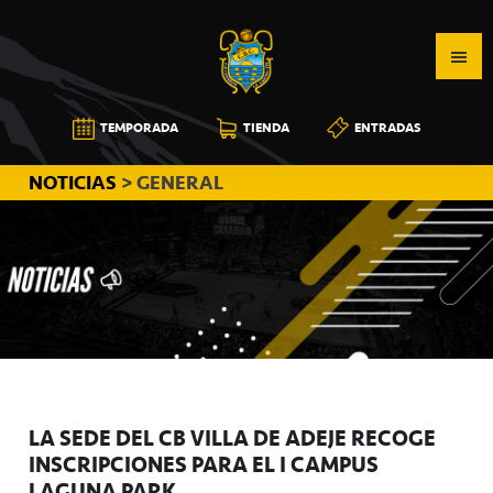
Saltar
Saltar
Saltar
a
al
a
la
contenido
la
navegación
principal
barra
CB
TEMPORADA
TIENDA
ENTRADAS
principal
lateral
CANARIAS
principal
NOTICIAS
> GENERAL
LA SEDE DEL CB VILLA DE ADEJE RECOGE
INSCRIPCIONES PARA EL I CAMPUS
LAGUNA PARK