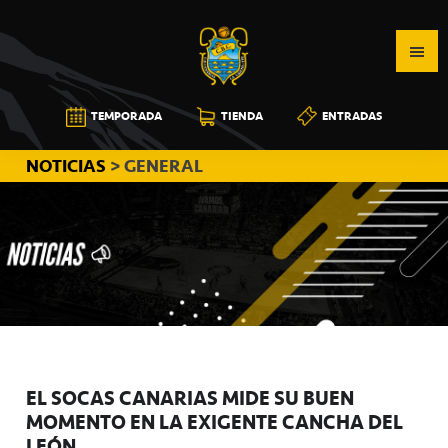
Saltar
Saltar
Saltar
a
al
a
la
contenido
la
navegación
principal
barra
CB
TEMPORADA
TIENDA
ENTRADAS
principal
lateral
CANARIAS
principal
NOTICIAS
> GENERAL
EL SOCAS CANARIAS MIDE SU BUEN
MOMENTO EN LA EXIGENTE CANCHA DEL
LEÓN