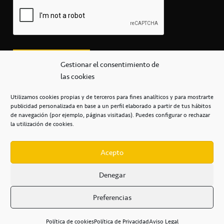
Gestionar el consentimiento de
las cookies
Utilizamos cookies propias y de terceros para fines analíticos y para mostrarte
publicidad personalizada en base a un perfil elaborado a partir de tus hábitos
secretaria@cbcanarias.es
de navegación (por ejemplo, páginas visitadas). Puedes configurar o rechazar
+34 922 253 684
+34 922 315 909
la utilización de cookies.
C/Mercedes, s/n, Pabellón Insular de Tenerife Santiago Martín
Casa del Deporte / 38108 – La Laguna
Acepto
Denegar
POLÍTICA DE PRIVACIDAD
/
POLÍTICA DE COOKIES
/
Preferencias
AVISO LEGAL
/
CONDICIONES
COMERCIALES
/
ACCESIBILIDAD
Política de cookies
Política de Privacidad
Aviso Legal