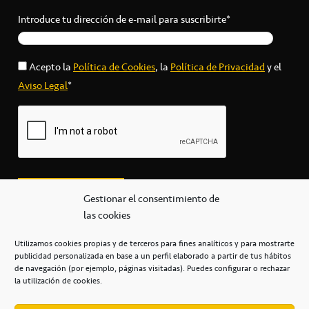
Introduce tu dirección de e-mail para suscribirte*
Acepto la
Política de Cookies
, la
Política de Privacidad
y el
Aviso Legal
*
Gestionar el consentimiento de
las cookies
Utilizamos cookies propias y de terceros para fines analíticos y para mostrarte
publicidad personalizada en base a un perfil elaborado a partir de tus hábitos
secretaria@cbcanarias.es
de navegación (por ejemplo, páginas visitadas). Puedes configurar o rechazar
+34 922 253 684
+34 922 315 909
la utilización de cookies.
C/Mercedes, s/n, Pabellón Insular de Tenerife Santiago Martín