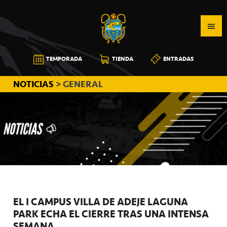
Saltar
Saltar
Saltar
a
al
a
la
contenido
la
navegación
principal
barra
CB
TEMPORADA
TIENDA
ENTRADAS
principal
lateral
CANARIAS
principal
NOTICIAS
> GENERAL
EL I CAMPUS VILLA DE ADEJE LAGUNA
PARK ECHA EL CIERRE TRAS UNA INTENSA
SEMANA