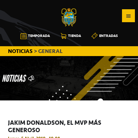
Saltar
Saltar
Saltar
a
al
a
la
contenido
la
navegación
principal
barra
CB
TEMPORADA
TIENDA
ENTRADAS
principal
lateral
CANARIAS
principal
NOTICIAS
> GENERAL
JAKIM DONALDSON, EL MVP MÁS
GENEROSO