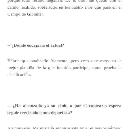
porque todo resultó negativo. De lo otro, me quedo con el
cariño recibido, sobre todo en los cuatro años que pase en el
Campo de Gibraltar.
-- ¿Dónde encajaría el actual?
Habría que analizarlo fríamente, pero creo que estoy en la
mejor plantilla de la que he sido partícipe, como prueba la
clasificación.
-- ¿Ha alcanzado ya su cénit, o por el contrario espera
seguir creciendo como deportista?
No miro eso. Me gustaría seguir a este nivel el mayor número