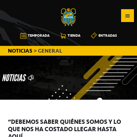
Saltar
Saltar
Saltar
a
al
a
la
contenido
la
navegación
principal
barra
CB
TEMPORADA
TIENDA
ENTRADAS
principal
lateral
CANARIAS
principal
NOTICIAS
> GENERAL
“DEBEMOS SABER QUIÉNES SOMOS Y LO
QUE NOS HA COSTADO LLEGAR HASTA
AQUÍ”