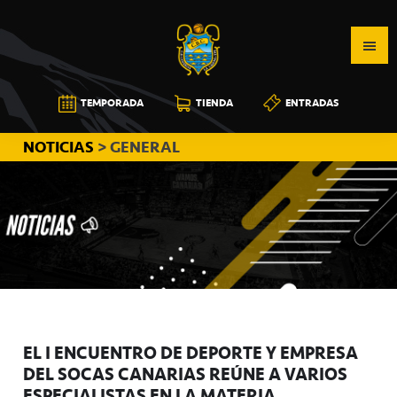
Saltar
Saltar
Saltar
a
al
a
la
contenido
la
navegación
principal
barra
CB
TEMPORADA
TIENDA
ENTRADAS
principal
lateral
CANARIAS
principal
NOTICIAS
> GENERAL
EL I ENCUENTRO DE DEPORTE Y EMPRESA
DEL SOCAS CANARIAS REÚNE A VARIOS
ESPECIALISTAS EN LA MATERIA