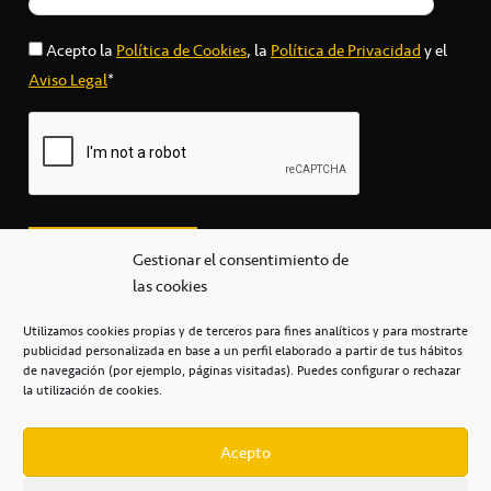
Acepto la
Política de Cookies
, la
Política de Privacidad
y el
Aviso Legal
*
Gestionar el consentimiento de
las cookies
Utilizamos cookies propias y de terceros para fines analíticos y para mostrarte
publicidad personalizada en base a un perfil elaborado a partir de tus hábitos
secretaria@cbcanarias.es
de navegación (por ejemplo, páginas visitadas). Puedes configurar o rechazar
+34 922 253 684
+34 922 315 909
la utilización de cookies.
C/Mercedes, s/n, Pabellón Insular de Tenerife Santiago Martín
Casa del Deporte / 38108 – La Laguna
Acepto