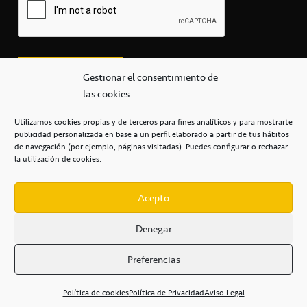
Gestionar el consentimiento de
las cookies
Utilizamos cookies propias y de terceros para fines analíticos y para mostrarte
publicidad personalizada en base a un perfil elaborado a partir de tus hábitos
secretaria@cbcanarias.es
de navegación (por ejemplo, páginas visitadas). Puedes configurar o rechazar
+34 922 253 684
+34 922 315 909
la utilización de cookies.
C/Mercedes, s/n, Pabellón Insular de Tenerife Santiago Martín
Casa del Deporte / 38108 – La Laguna
Acepto
Denegar
POLÍTICA DE PRIVACIDAD
/
POLÍTICA DE COOKIES
/
Preferencias
AVISO LEGAL
/
CONDICIONES
COMERCIALES
/
ACCESIBILIDAD
Política de cookies
Política de Privacidad
Aviso Legal