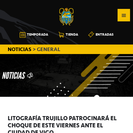
Saltar
Saltar
Saltar
a
al
a
la
contenido
la
navegación
principal
barra
CB
TEMPORADA
TIENDA
ENTRADAS
principal
lateral
CANARIAS
principal
NOTICIAS
> GENERAL
LITOGRAFÍA TRUJILLO PATROCINARÁ EL
CHOQUE DE ESTE VIERNES ANTE EL
CIUDAD DE VIGO