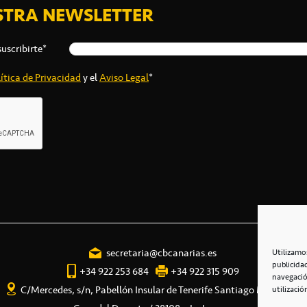
STRA NEWSLETTER
suscribirte*
ítica de Privacidad
y el
Aviso Legal
*
secretaria@cbcanarias.es
Utilizamo
publicida
+34 922 253 684
+34 922 315 909
navegació
C/Mercedes, s/n, Pabellón Insular de Tenerife Santiago Martín
utilizació