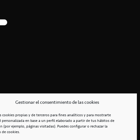
Gestionar el consentimiento de las cookies
s cookies propias y de terceros para fines analíticos y para mostrarte
d personalizada en base a un perfil elaborado a partir de tus hábitos de
n (por ejemplo, páginas visitadas). Puedes configurar o rechazar la
n de cookies.