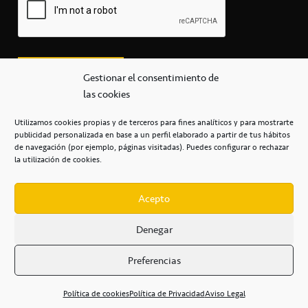
Gestionar el consentimiento de
las cookies
Utilizamos cookies propias y de terceros para fines analíticos y para mostrarte
publicidad personalizada en base a un perfil elaborado a partir de tus hábitos
secretaria@cbcanarias.es
de navegación (por ejemplo, páginas visitadas). Puedes configurar o rechazar
+34 922 253 684
+34 922 315 909
la utilización de cookies.
C/Mercedes, s/n, Pabellón Insular de Tenerife Santiago Martín
Casa del Deporte / 38108 – La Laguna
Acepto
Denegar
POLÍTICA DE PRIVACIDAD
/
POLÍTICA DE COOKIES
/
Preferencias
AVISO LEGAL
/
CONDICIONES
COMERCIALES
/
ACCESIBILIDAD
Política de cookies
Política de Privacidad
Aviso Legal