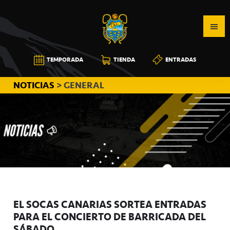
Saltar
Saltar
Saltar
a
al
a
la
contenido
la
navegación
principal
barra
CB
TEMPORADA
TIENDA
ENTRADAS
principal
lateral
CANARIAS
principal
NOTICIAS
> GENERAL
EL SOCAS CANARIAS SORTEA ENTRADAS
PARA EL CONCIERTO DE BARRICADA DEL
SÁBADO