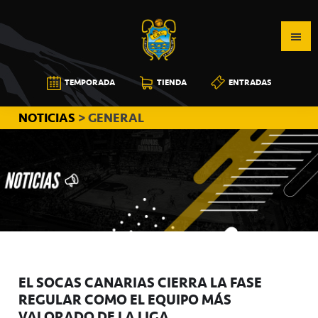
Saltar
Saltar
Saltar
a
al
a
la
contenido
la
navegación
principal
barra
CB
TEMPORADA
TIENDA
ENTRADAS
principal
lateral
CANARIAS
principal
NOTICIAS
> GENERAL
EL SOCAS CANARIAS CIERRA LA FASE
REGULAR COMO EL EQUIPO MÁS
VALORADO DE LA LIGA