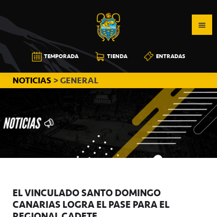
Saltar
Saltar
Saltar
a
al
a
la
contenido
la
navegación
principal
barra
CB
TEMPORADA
TIENDA
ENTRADAS
principal
lateral
CANARIAS
principal
NOTICIAS
> GENERAL
EL VINCULADO SANTO DOMINGO
CANARIAS LOGRA EL PASE PARA EL
REGIONAL CADETE