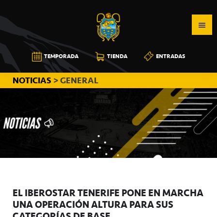
Saltar
Saltar
Saltar
a
al
a
la
contenido
la
navegación
principal
barra
CB
TEMPORADA
TIENDA
ENTRADAS
principal
lateral
CANARIAS
principal
NOTICIAS
> GENERAL
EL IBEROSTAR TENERIFE PONE EN MARCHA
UNA OPERACIÓN ALTURA PARA SUS
CATEGORÍAS DE BASE