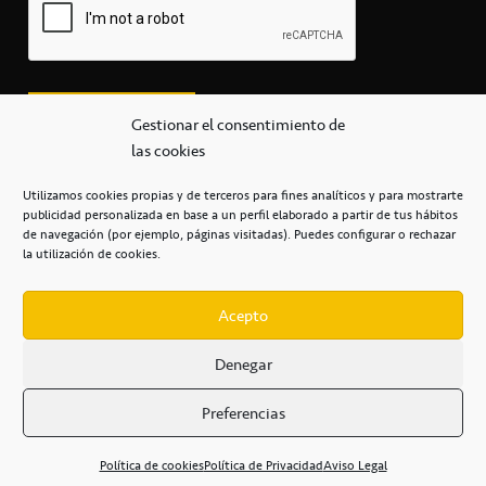
Gestionar el consentimiento de
las cookies
Utilizamos cookies propias y de terceros para fines analíticos y para mostrarte
publicidad personalizada en base a un perfil elaborado a partir de tus hábitos
secretaria@cbcanarias.es
de navegación (por ejemplo, páginas visitadas). Puedes configurar o rechazar
+34 922 253 684
+34 922 315 909
la utilización de cookies.
C/Mercedes, s/n, Pabellón Insular de Tenerife Santiago Martín
Casa del Deporte / 38108 – La Laguna
Acepto
Denegar
POLÍTICA DE PRIVACIDAD
/
POLÍTICA DE COOKIES
/
Preferencias
AVISO LEGAL
/
CONDICIONES
COMERCIALES
/
ACCESIBILIDAD
Política de cookies
Política de Privacidad
Aviso Legal