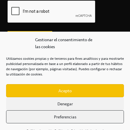
Gestionar el consentimiento de
las cookies
Utilizamos cookies propias y de terceros para fines analíticos y para mostrarte
publicidad personalizada en base a un perfil elaborado a partir de tus hábitos
secretaria@cbcanarias.es
de navegación (por ejemplo, páginas visitadas). Puedes configurar o rechazar
+34 922 253 684
+34 922 315 909
la utilización de cookies.
C/Mercedes, s/n, Pabellón Insular de Tenerife Santiago Martín
Casa del Deporte / 38108 – La Laguna
Acepto
Denegar
POLÍTICA DE PRIVACIDAD
/
POLÍTICA DE COOKIES
/
Preferencias
AVISO LEGAL
/
CONDICIONES
COMERCIALES
/
ACCESIBILIDAD