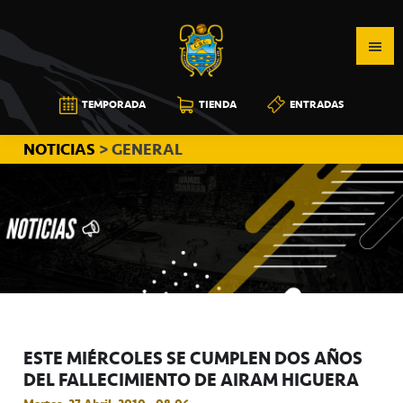
Saltar
Saltar
Saltar
a
al
a
la
contenido
la
navegación
principal
barra
CB
TEMPORADA
TIENDA
ENTRADAS
principal
lateral
CANARIAS
principal
NOTICIAS
> GENERAL
ESTE MIÉRCOLES SE CUMPLEN DOS AÑOS
DEL FALLECIMIENTO DE AIRAM HIGUERA