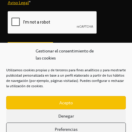
Aviso Legal
*
Gestionar el consentimiento de
las cookies
Utilizamos cookies propias y de terceros para fines analíticos y para mostrarte
publicidad personalizada en base a un perfil elaborado a partir de tus hábitos
secretaria@cbcanarias.es
de navegación (por ejemplo, páginas visitadas). Puedes configurar o rechazar
+34 922 253 684
+34 922 315 909
la utilización de cookies.
C/Mercedes, s/n, Pabellón Insular de Tenerife Santiago Martín
Casa del Deporte / 38108 – La Laguna
Acepto
Denegar
POLÍTICA DE PRIVACIDAD
/
POLÍTICA DE COOKIES
/
Preferencias
AVISO LEGAL
/
CONDICIONES