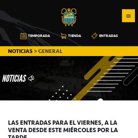
Saltar
Saltar
Saltar
a
al
a
la
contenido
la
navegación
principal
barra
CB
TEMPORADA
TIENDA
ENTRADAS
principal
lateral
CANARIAS
principal
NOTICIAS
> GENERAL
LAS ENTRADAS PARA EL VIERNES, A LA
VENTA DESDE ESTE MIÉRCOLES POR LA
TARDE