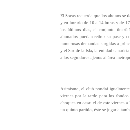
El Socas recuerda que los abonos se de
y en horario de 10 a 14 horas y de 17
los últimos días, el conjunto tinerf
abonados puedan retirar su pase y con
numerosas demandas surgidas a princi
y el Sur de la Isla, la entidad canarist
a los seguidores ajenos al área metropo
Asimismo, el club pondrá igualmente 
viernes por la tarde para los fondo
choques en casa: el de este viernes a
un quinto partido, éste se jugaría tam