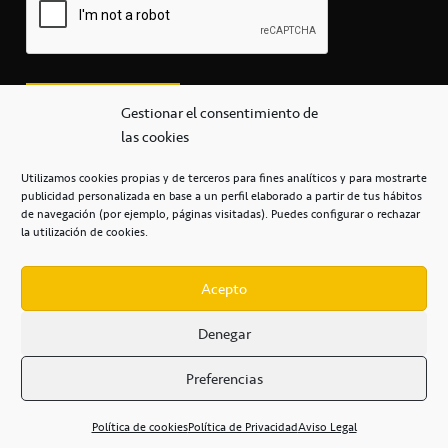
Gestionar el consentimiento de
las cookies
Utilizamos cookies propias y de terceros para fines analíticos y para mostrarte
publicidad personalizada en base a un perfil elaborado a partir de tus hábitos
secretaria@cbcanarias.es
de navegación (por ejemplo, páginas visitadas). Puedes configurar o rechazar
+34 922 253 684
+34 922 315 909
la utilización de cookies.
C/Mercedes, s/n, Pabellón Insular de Tenerife Santiago Martín
Casa del Deporte / 38108 – La Laguna
Acepto
Denegar
POLÍTICA DE PRIVACIDAD
/
POLÍTICA DE COOKIES
/
Preferencias
AVISO LEGAL
/
CONDICIONES
COMERCIALES
/
ACCESIBILIDAD
Política de cookies
Política de Privacidad
Aviso Legal