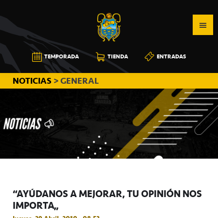
Saltar
Saltar
Saltar
a
al
a
la
contenido
la
navegación
principal
barra
CB
TEMPORADA
TIENDA
ENTRADAS
principal
lateral
CANARIAS
principal
NOTICIAS
> GENERAL
“AYÚDANOS A MEJORAR, TU OPINIÓN NOS
IMPORTA”