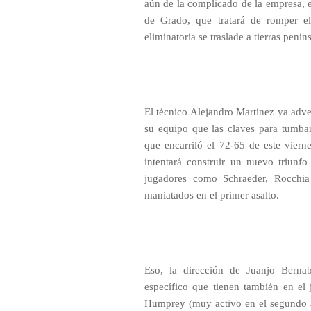
aún de la complicado de la empresa, el
de Grado, que tratará de romper el
eliminatoria se traslade a tierras penin
El técnico Alejandro Martínez ya adver
su equipo que las claves para tumbar
que encarriló el 72-65 de este viern
intentará construir un nuevo triunf
jugadores como Schraeder, Rocchia 
maniatados en el primer asalto.
Eso, la dirección de Juanjo Bernab
específico que tienen también en e
Humprey (muy activo en el segundo ac