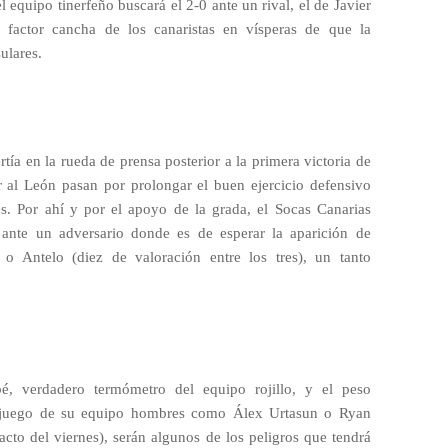
 equipo tinerfeño buscará el 2-0 ante un rival, el de Javier
 factor cancha de los canaristas en vísperas de que la
sulares.
tía en la rueda de prensa posterior a la primera victoria de
 al León pasan por prolongar el buen ejercicio defensivo
es. Por ahí y por el apoyo de la grada, el Socas Canarias
o ante un adversario donde es de esperar la aparición de
o Antelo (diez de valoración entre los tres), un tanto
é, verdadero termómetro del equipo rojillo, y el peso
l juego de su equipo hombres como Álex Urtasun o Ryan
to del viernes), serán algunos de los peligros que tendrá