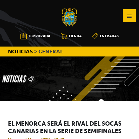
Saltar
Saltar
Saltar
a
al
a
la
contenido
la
navegación
principal
barra
CB
TEMPORADA
TIENDA
ENTRADAS
principal
lateral
CANARIAS
principal
NOTICIAS
> GENERAL
EL MENORCA SERÁ EL RIVAL DEL SOCAS
CANARIAS EN LA SERIE DE SEMIFINALES