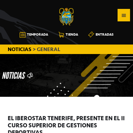
Saltar
Saltar
Saltar
a
al
a
la
contenido
la
navegación
principal
barra
CB
TEMPORADA
TIENDA
ENTRADAS
principal
lateral
CANARIAS
principal
NOTICIAS
> GENERAL
EL IBEROSTAR TENERIFE, PRESENTE EN EL II
CURSO SUPERIOR DE GESTIONES
DEPORTIVAS