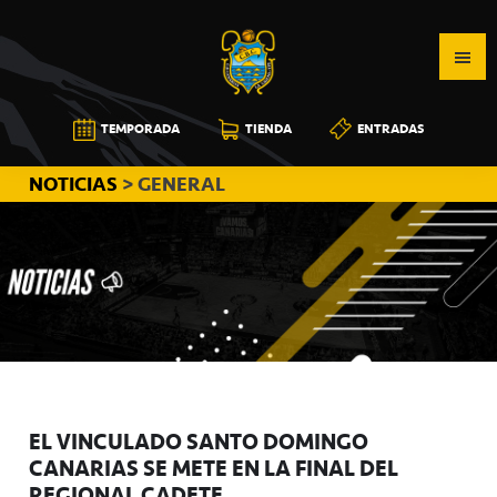
Saltar
Saltar
Saltar
a
al
a
la
contenido
la
navegación
principal
barra
CB
TEMPORADA
TIENDA
ENTRADAS
principal
lateral
CANARIAS
principal
NOTICIAS
> GENERAL
EL VINCULADO SANTO DOMINGO
CANARIAS SE METE EN LA FINAL DEL
REGIONAL CADETE