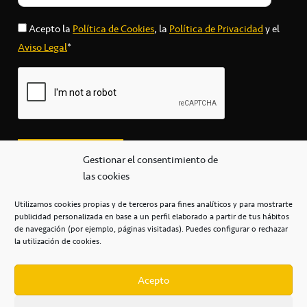
Acepto la
Política de Cookies
, la
Política de Privacidad
y el
Aviso Legal
*
Gestionar el consentimiento de
las cookies
Utilizamos cookies propias y de terceros para fines analíticos y para mostrarte
publicidad personalizada en base a un perfil elaborado a partir de tus hábitos
secretaria@cbcanarias.es
de navegación (por ejemplo, páginas visitadas). Puedes configurar o rechazar
+34 922 253 684
+34 922 315 909
la utilización de cookies.
C/Mercedes, s/n, Pabellón Insular de Tenerife Santiago Martín
Casa del Deporte / 38108 – La Laguna
Acepto