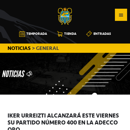
Saltar
Saltar
Saltar
a
al
a
la
contenido
la
navegación
principal
barra
CB
TEMPORADA
TIENDA
ENTRADAS
principal
lateral
CANARIAS
principal
NOTICIAS
> GENERAL
IKER URREIZTI ALCANZARÁ ESTE VIERNES
SU PARTIDO NÚMERO 400 EN LA ADECCO
ORO