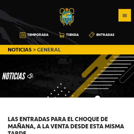
Saltar
Saltar
Saltar
a
al
a
la
contenido
la
navegación
principal
barra
CB
TEMPORADA
TIENDA
ENTRADAS
principal
lateral
CANARIAS
principal
NOTICIAS
> GENERAL
LAS ENTRADAS PARA EL CHOQUE DE
MAÑANA, A LA VENTA DESDE ESTA MISMA
TARDE