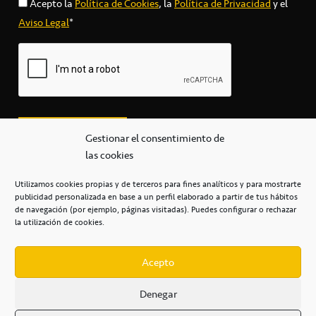
Acepto la
Política de Cookies
, la
Política de Privacidad
y el
Aviso Legal
*
Gestionar el consentimiento de
las cookies
Utilizamos cookies propias y de terceros para fines analíticos y para mostrarte
publicidad personalizada en base a un perfil elaborado a partir de tus hábitos
secretaria@cbcanarias.es
de navegación (por ejemplo, páginas visitadas). Puedes configurar o rechazar
+34 922 253 684
+34 922 315 909
la utilización de cookies.
C/Mercedes, s/n, Pabellón Insular de Tenerife Santiago Martín
Casa del Deporte / 38108 – La Laguna
Acepto
Denegar
POLÍTICA DE PRIVACIDAD
/
POLÍTICA DE COOKIES
/