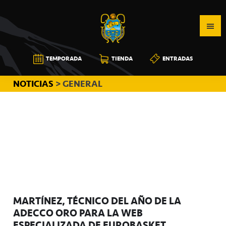
Saltar
Saltar
Saltar
a
al
a
la
contenido
la
navegación
principal
barra
CB
TEMPORADA
TIENDA
ENTRADAS
principal
lateral
CANARIAS
principal
NOTICIAS
> GENERAL
MARTÍNEZ, TÉCNICO DEL AÑO DE LA
ADECCO ORO PARA LA WEB
ESPECIALIZADA DE EUROBASKET