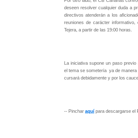
Por otro lado, el CB Canarias convo
deseen resolver cualquier duda a pr
directivos atenderán a los aficion
reuniones de carácter informativo,
Tejera, a partir de las 19:00 horas.
La iniciativa supone un paso previo
el tema se sometería
ya de manera o
cursará debidamente y por los cauce
-- Pinchar
aquí
para descargarse el 